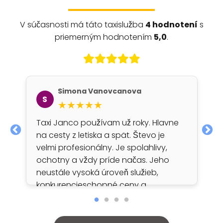
V súčasnosti má táto taxislužba
4 hodnotení
s
priemerným hodnotením
5,0
.
Simona Vanovcanova
S
★★★★★
Taxi Janco používam už roky. Hlavne
na cesty z letiska a spät. Števo je
velmi profesionálny. Je spolahlivy,
ochotny a vždy príde načas. Jeho
neustále vysoká úroveň služieb,
konkurencieschopné ceny a
spoľahlivosť sú dôvody, prečo
budem jeho služby využívat aj
naďalej. VELMI ODPORUCAM !