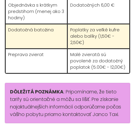
Objednávka s krátkym
Dodatočných 6,00 €
predstihom (menej ako 3
hodiny)
Dodatočná batožina
Poplatky za veľké kufre
alebo balíky (1,50€ -
2,50€)
Preprava zvierat
Malé zvieratá sú
povolené za dodatočný
poplatok (5.00€ - 12,00€)
DÔLEŽITÁ POZNÁMKA
: Pripomíname, že tieto
tarify sú orientačné a môžu sa líšiť. Pre získanie
najaktuálnejších informácií odporúčame počas
vášho pobytu priamo kontaktovať Janco Taxi.