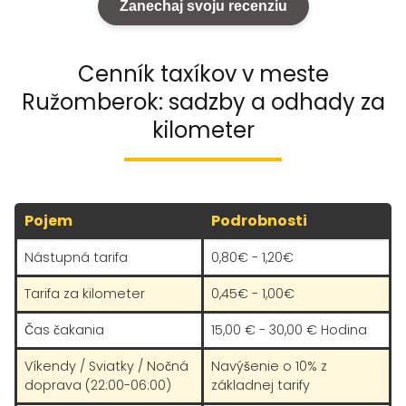
Zanechaj svoju recenziu
Cenník taxíkov v meste
Ružomberok: sadzby a odhady za
kilometer
Pojem
Podrobnosti
Nástupná tarifa
0,80€ - 1,20€
Tarifa za kilometer
0,45€ - 1,00€
Čas čakania
15,00 € - 30,00 € Hodina
Víkendy / Sviatky / Nočná
Navýšenie o 10% z
doprava (22:00-06:00)
základnej tarify