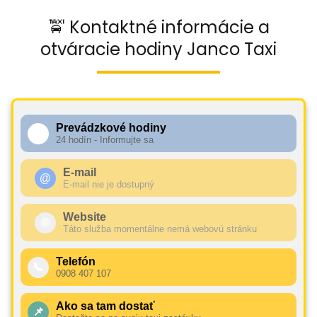
🚖 Kontaktné informácie a
otváracie hodiny Janco Taxi
Prevádzkové hodiny
🕧
24 hodín - Informujte sa
E-mail
@
E-mail nie je dostupný
Website
🌐
Táto služba momentálne nemá webovú stránku
Telefón
📞
0908 407 107
Ako sa tam dostať
📌