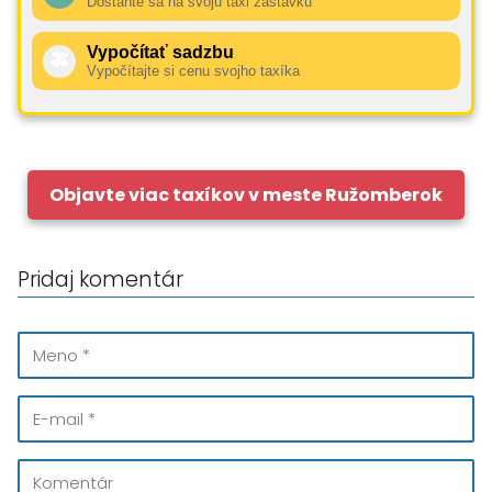
Dostaňte sa na svoju taxi zastávku
Vypočítať sadzbu
🚕
Vypočítajte si cenu svojho taxíka
Objavte viac taxíkov v meste Ružomberok
Pridaj komentár