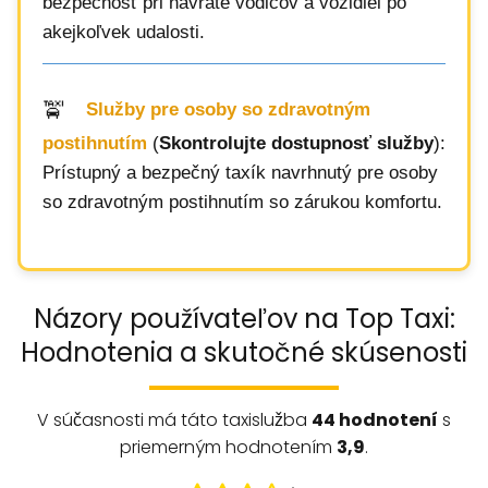
bezpečnosť pri návrate vodičov a vozidiel po
akejkoľvek udalosti.
Služby pre osoby so zdravotným
postihnutím
(
Skontrolujte dostupnosť služby
):
Prístupný a bezpečný taxík navrhnutý pre osoby
so zdravotným postihnutím so zárukou komfortu.
Názory používateľov na Top Taxi:
Hodnotenia a skutočné skúsenosti
V súčasnosti má táto taxislužba
44 hodnotení
s
priemerným hodnotením
3,9
.