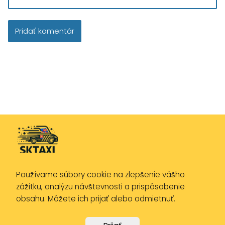
Používame súbory cookie na zlepšenie vášho
Zásady ochrany osobných údajov
zážitku, analýzu návštevnosti a prispôsobenie
Zásady používania cookies
obsahu. Môžete ich prijať alebo odmietnuť.
Právne upozornenie