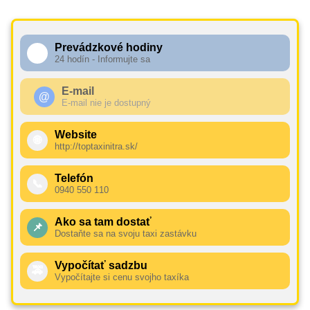
Prevádzkové hodiny
🕧
24 hodín - Informujte sa
E-mail
@
E-mail nie je dostupný
Website
🌐
http://toptaxinitra.sk/
Telefón
📞
0940 550 110
Ako sa tam dostať
📌
Dostaňte sa na svoju taxi zastávku
Vypočítať sadzbu
🚕
Vypočítajte si cenu svojho taxíka