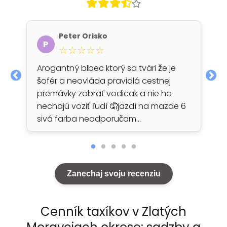
Peter Orisko
P
☆☆☆☆☆
Arogantný blbec ktorý sa tvári že je
šofér a neovláda pravidlá cestnej
premávky zobrať vodicak a nie ho
nechajú voziť ľudí 🤦jazdí na mazde 6
sivá farba neodporučam…
Zanechaj svoju recenziu
Cenník taxíkov v Zlatých