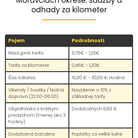
Moravciach okrese: sadzby a
odhady za kilometer
Pojem
Podrobnosti
Nástupná tarifa
0,75€ - 1,20€
Tarifa za kilometer
0,45€ - 1,20€
Čas čakania
15,00 € - 30,00 € Hodina
Víkendy / Sviatky / Nočná
Navýšenie o 10% z
doprava (22:00-06:00)
základnej tarify
Objednávka s krátkym
Dodatočných 6,50 €
predstihom (menej ako 3
hodiny)
Dodatočná batožina
Poplatky za veľké kufre