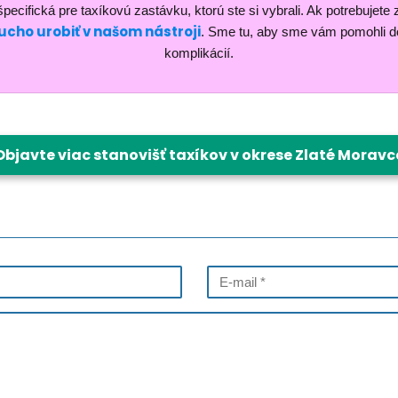
pecifická pre taxíkovú zastávku, ktorú ste si vybrali. Ak potrebujete 
cho urobiť v našom nástroji
. Sme tu, aby sme vám pomohli do
komplikácií.
Objavte viac stanovišť taxíkov v okrese Zlaté Moravc