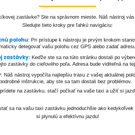
axíkovej zastávke? Ste na správnom mieste. Náš nástroj vás
Sledujte tieto kroky pre ľahkú navigáciu:
čnú polohu
: Pri prístupe k nástroju je prvým krokom stano
tomaticky detegovať vašu polohu cez GPS alebo zadať adres
ej zastávky
: Keďže ste sa na túto stránku dostali po výbe
jto zastávky do cieľového poľa. Adresa bude viditeľná na tej
y
: Náš nástroj vypočíta najlepšiu trasu z vašej aktuálnej pol
drobné inštrukcie, aby ste sa tam dostali bez problémov.
prídete na zastávku, stačí počkať na vaše taxi a užiť si jaz
ostať sa na vašu taxi zastávku jednoduchšie ako kedykoľvek p
si plynulú a efektívnu jazdu!