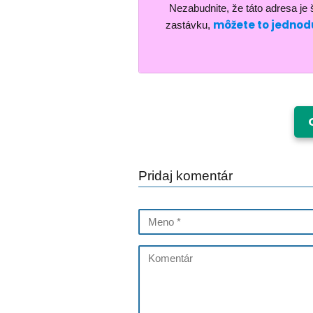
Nezabudnite, že táto adresa je š
môžete to jednodu
zastávku,
Pridaj komentár