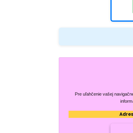
Pre uľahčenie vašej navigačn
inform
Adres