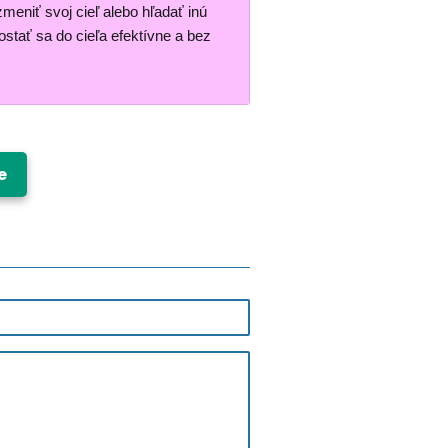
zmeniť svoj cieľ alebo hľadať inú
stať sa do cieľa efektívne a bez
e