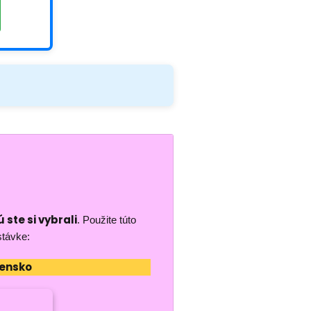
 ste si vybrali
. Použite túto
stávke:
vensko