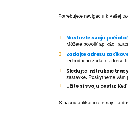
Potrebujete navigáciu k vašej t
Nastavte svoju počiato
Môžete povoliť aplikácii au
Zadajte adresu taxíkov
jednoducho zadajte adresu te
Sledujte inštrukcie tras
zastávke. Poskytneme vám po
Užite si svoju cestu
: Keď 
S našou aplikáciou je nájsť a d