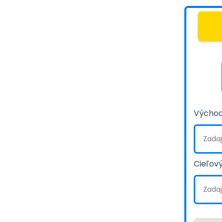
Východ
Cieľový