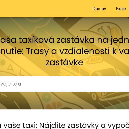
Domov
Kraje
aša taxíková zastávka na jed
knutie: Trasy a vzdialenosti k v
zastávke
 vaše taxi: Nájdite zastávky a vypoč