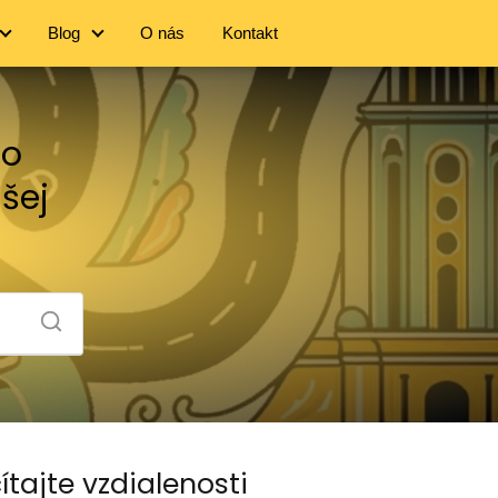
Blog
O nás
Kontakt
no
ašej
ítajte vzdialenosti