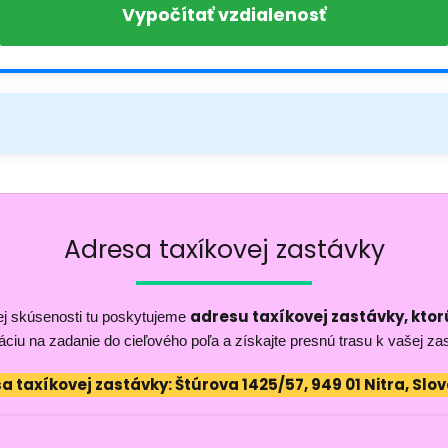
Vypočítať vzdialenosť
Adresa taxíkovej zastávky
adresu taxíkovej zastávky, ktorú
ej skúsenosti tu poskytujeme
áciu na zadanie do cieľového poľa a získajte presnú trasu k vašej za
a taxíkovej zastávky: Štúrova 1425/57, 949 01 Nitra, Slo