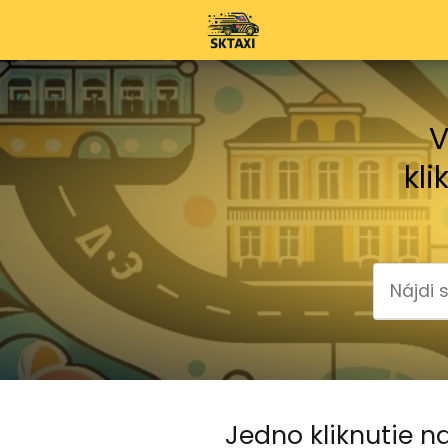
V
kli
Jedno kliknutie na