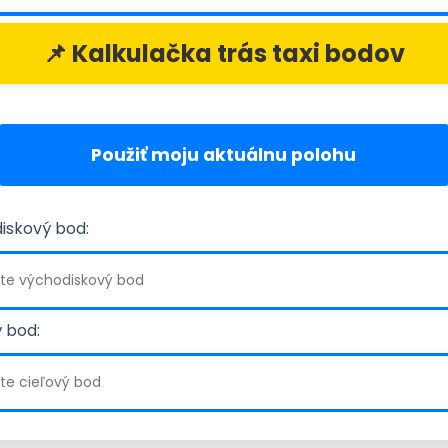
📌 Kalkulačka trás taxi bodov
Použiť moju aktuálnu polohu
iskový bod:
 bod: