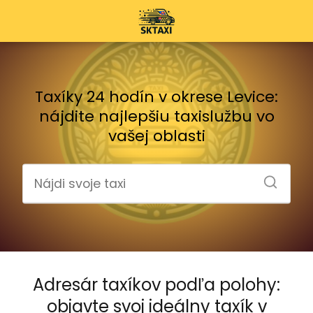
Taxíky 24 hodín v okrese Levice:
nájdite najlepšiu taxislužbu vo
vašej oblasti
Adresár taxíkov podľa polohy:
objavte svoj ideálny taxík v