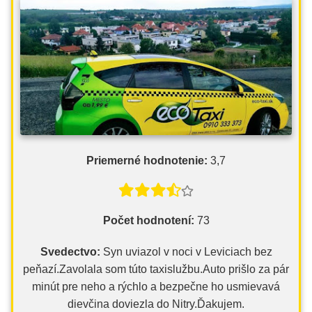
Priemerné hodnotenie:
3,7
Počet hodnotení:
73
Svedectvo:
Syn uviazol v noci v Leviciach bez
peňazí.Zavolala som túto taxislužbu.Auto prišlo za pár
minút pre neho a rýchlo a bezpečne ho usmievavá
dievčina doviezla do Nitry.Ďakujem.