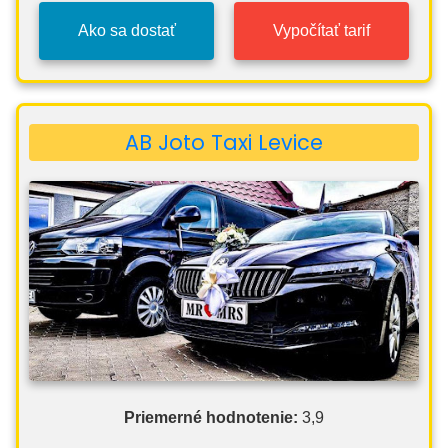
Ako sa dostať
Vypočítať tarif
AB Joto Taxi Levice
Priemerné hodnotenie:
3,9