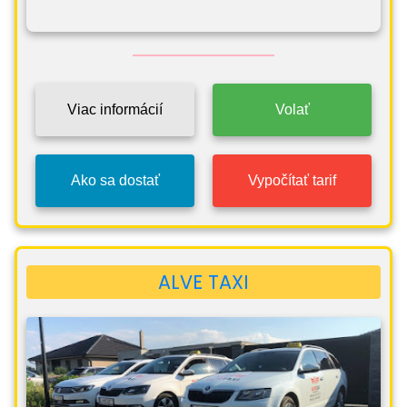
Viac informácií
Volať
Ako sa dostať
Vypočítať tarif
ALVE TAXI